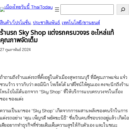
ข้าม
ค้นหา
ไป
ยัง
สินค้า/โปรโมชั่น
, 
ประชาสัมพันธ์
, 
เทคโนโลยี/ยานยนต์
เนื้อหา
ร้านรถ Sky Shop แต่งรถครบวงจร อะไหล่แท้
คุณภาพจัดเต็ม
27 กุมภาพันธ์ 2024
ถ้าถามถึงร้านแต่งรถที่ตั้งอยู่ในตัวเมืองสุพรรณบุรี ที่มีคุณภาพแจ่ม แจ๋ว
ชวนว้าว ราวกับว่า ดอมินิก โทเร็ตโต้ มาดีไซน์ให้คุณเอง คงจะนึกถึงร้าน
ไหนไปไม่ได้นอกจาก “Sky Shop” ที่ให้บริการแบบครบวงจรในเรื่อง
ของ ของแต่ง
ความเป็นมาของ “Sky Shop” เกิดจากการผสานพลังของคนรักในการ
แต่งรถอย่าง “คุณ เพ็ญรดี พยัคฆะนิธิ” ซึ่งเป็นคนที่ชอบรถอยู่แล้ว เกิดไอ
เดียอยากทำธุรกิจที่ช่วยเติมเต็มความสุขให้กับตัวเอง และในขณะ