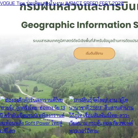
ไซลุน ไทยแลนด์ นำ Xiaomi SU7 Ultra และแบรนด์ยางพรีเมี่ยม VOGUE Tire
ร่วมจัดแสดงในงาน IMPACT SPEED FEST 2026
Channa APEX สร้างความประทับใจในงาน The Mall Jungle Walk บางกะปิ ชู
“Channa Auranti” จุดเด่นของแบรนด์ พร้อมยกระดับวงการปลาช่อนสวยงามไทย
เสริมพลังผู้สร้างการเปลี่ยนแปลงแห่งอนาคต: อาสาสมัครเยาวชน 110 คน ขับ
เคลื่อนผลกระทบทางสังคมและการเปลี่ยนแปลงชุมชนใน 8 ประเทศ ผ่านโครงการ
eYAA รุ่นที่ 6
Top 10 Casino In World
Excel Poprad Casino Login App Sign Up
ท่องเที่ยว