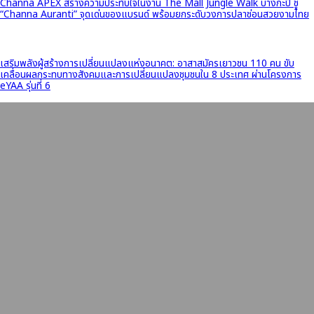
Channa APEX สร้างความประทับใจในงาน The Mall Jungle Walk บางกะปิ ชู
“Channa Auranti” จุดเด่นของแบรนด์ พร้อมยกระดับวงการปลาช่อนสวยงามไทย
เสริมพลังผู้สร้างการเปลี่ยนแปลงแห่งอนาคต: อาสาสมัครเยาวชน 110 คน ขับ
เคลื่อนผลกระทบทางสังคมและการเปลี่ยนแปลงชุมชนใน 8 ประเทศ ผ่านโครงการ
eYAA รุ่นที่ 6