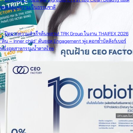
CHALIQUE กับแนวคิด Ingredient First เมื่อ Clean Beauty ไม่ได้หยุดอยู่แค่
ความเป็นธรรมชาติ
ปิดฉากความสำเร็จล้นหลาม! TRK Group ในงาน THAIFEX 2026 “ลิน – Inner
child” ดันยอด Engagement พุ่ง ตอกย้ำบัลลังก์เบอร์หนึ่งอุตสาหกรรมน้ำตาล
ไทย