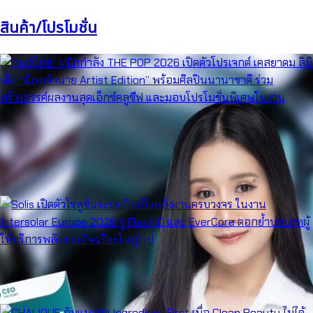
สินค้า/โปรโมชั่น
“หงส์ไทย” ผนึกกำลัง THE POP 2026 เปิดตัวโปรเจกต์ เคสยาดม ลิมิ
เต็ด “น้องเจ้านาย Artist Edition” พร้อมศิลปินนานาชาติ ร่วม
สร้างสรรค์ผลงานสุดเอ็กซ์คลูซีฟ และมอบโปรโมชั่นพิเศษในงาน
“หงส์ไทย” ผนึกกำลัง THE POP 2026 เปิดตัวโปรเจกต์ เคสยาด…
Solis เปิดตัวโซลูชันระบบกักเก็บพลังงานครบวงจร ในงาน Intersolar Europe
2026 ชู FlexAIO และ EverCore ตอกย้ำบทบาทผู้ให้บริการพลังงานอัจฉริยะใน
ยุโรป