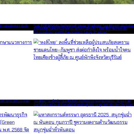
่าวสารกัมพูชา จัดทำ
“เวที TOP MODEL ในฝันแห่งปี! Snap Thailand Top Model 2025 เปิด
ฉากออดิชั่นกลางกรุงเทพฯ คนสมัครทะลักกว่า 1,000 ชีวิต ชิงตำแหน่ง
ไอคอนแห่งวงการแฟชั่น! คนแรกของ Snap Thailand “
ปรับโครงสร้างการส่ง
“หงส์ไทย” ลงพื้นที่ช่วยเหลือผู้ประสบภัยสงครามชายแดนไทย–กัมพูชา ส่ง
ต่อกำลังใจ พร้อมน้ำใจคนไทยเคียงข้างผู้ลี้ภัย ณ ศูนย์พักพิงจังหวัดบุรีรัมย์