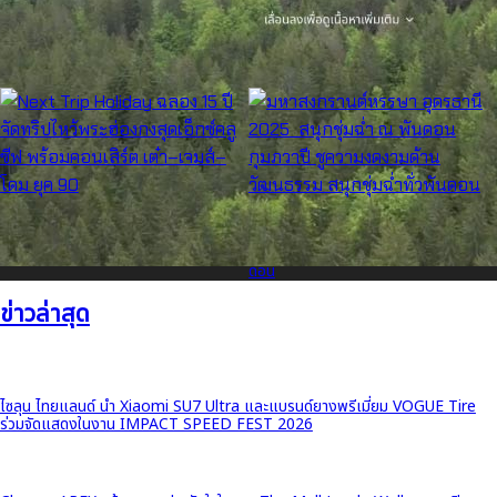
ฮ่องกงคึกคักรับสงกรานต์ไทย ‘สายรุ้ง’
กาฬสินธุ์จัดใหญ่! งาน “ผู้ไทนานาชาติ
ลูกครึ่งไทย-ฮ่องกง วัย 13 ปี คว้าดับเบิล
2569” สืบสานตำนานวิถีภูไท
แชมป์เทพีสงกรานต์ สะท้อนพลัง Soft
เชื่อมสัมพันธ์ไทย-ลาว-เวียดนาม กระตุ้น
Power ไทยสู่เวทีโลก
ท่องเที่ยวซอฟต์พาวเวอร์อีสาน
Next Trip Holiday ฉลอง 15 ปี จัดทริป
มหาสงกรานต์หรรษา อุดรธานี 2025
ไหว้พระฮ่องกงสุดเอ็กซ์คลูซีฟ พร้อม
สนุกชุ่มฉ่ำ ณ พันดอน กุมภวาปี ชูความ
คอนเสิร์ต เต๋า–เจมส์–โดม ยุค 90
งดงามด้านวัฒนธรรม สนุกชุ่มฉ่ำทั่วพัน
ดอน
ข่าวล่าสุด
ไซลุน ไทยแลนด์ นำ Xiaomi SU7 Ultra และแบรนด์ยางพรีเมี่ยม VOGUE Tire
ร่วมจัดแสดงในงาน IMPACT SPEED FEST 2026