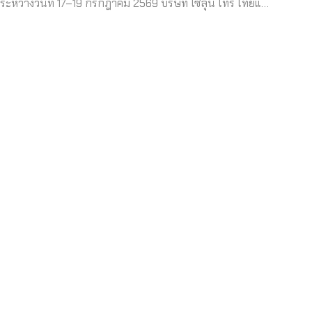
ระหว่างวันที่ 17–19 กรกฎาคม 2569 บริษัท ไซลุน ไทร์ ไทยแ…