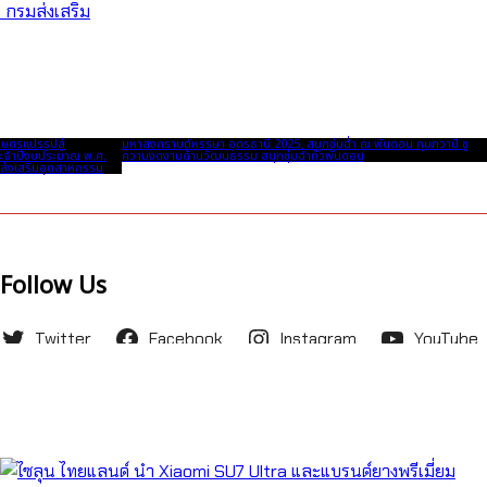
ษตรแปรรูปสู่
มหาสงกรานต์หรรษา อุดรธานี 2025 สนุกชุ่มฉ่ำ ณ พันดอน กุมภวาปี ชู
ระจำปีงบประมาณ พ.ศ.
ความงดงามด้านวัฒนธรรม สนุกชุ่มฉ่ำทั่วพันดอน
่งเสริมอุตสาหกรรม
Follow Us
Twitter
Facebook
Instagram
YouTube
Dribbble
LinkedIn
เรื่องใหม่