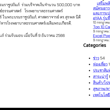
เสริมพล
รมราชูปถัมภ์ ร่วมบริจาคเงินจำนวน 500,000 บาท
สมัครเยาว
แพทย์ธรรมศาสตร์ โรงพยาบาลธรรมศาสตร์
และการเปล
 ในพระบรมราชูปถัมภ์, ศาสตราจารย์ ดร.สุรพล นิติ
eYAA รุ่นที
10 กรกฎาคม
หารโรงพยาบาลธรรมศาสตร์เฉลิมพระเกียรติ,
Top 10 Ca
9 กรกฎาคม
 ร่วมรับมอบ เมื่อวันที่ 9 ธันวาคม 2566
Excel Pop
9 กรกฎาคม
Categories
ข่าว
54
ท่องเที่ยว
ประชาสัมพ
สาระน่ารู้
สินค้า/โปร
สุขภาพ/ค
เทคโนโลย