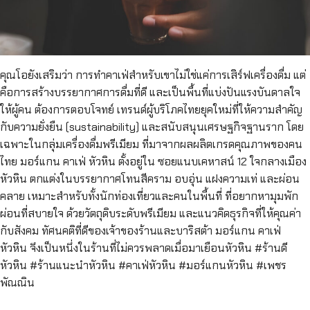
คุณโอยังเสริมว่า การทำคาเฟ่สำหรับเขาไม่ใช่แค่การเสิร์ฟเครื่องดื่ม แต่
คือการสร้างบรรยากาศการดื่มที่ดี และเป็นพื้นที่แบ่งปันแรงบันดาลใจ
ให้ผู้คน ต้องการตอบโจทย์ เทรนด์ผู้บริโภคไทยยุคใหม่ที่ให้ความสำคัญ
กับความยั่งยืน (sustainability) และสนับสนุนเศรษฐกิจฐานราก โดย
เฉพาะในกลุ่มเครื่องดื่มพรีเมียม ที่มาจากผลผลิตเกรดคุณภาพของคน
ไทย มอร์แกน คาเฟ่ หัวหิน ตั้งอยู่ใน ซอยแนบเคหาสน์ 12 ใจกลางเมือง
หัวหิน ตกแต่งในบรรยากาศโทนสีคราม อบอุ่น แฝงความเท่ และผ่อน
คลาย เหมาะสำหรับทั้งนักท่องเที่ยวและคนในพื้นที่ ที่อยากหามุมพัก
ผ่อนที่สบายใจ ด้วยวัตถุดิบระดับพรีเมียม และแนวคิดธุรกิจที่ให้คุณค่า
กับสังคม ทัศนคติที่ดีของเจ้าของร้านและบาริสต้า มอร์แกน คาเฟ่
หัวหิน จึงเป็นหนึ่งในร้านที่ไม่ควรพลาดเมื่อมาเยือนหัวหิน #ร้านดี
หัวหิน #ร้านแนะนำหัวหิน #คาเฟ่หัวหิน #มอร์แกนหัวหิน #เพชร
พัณณิน