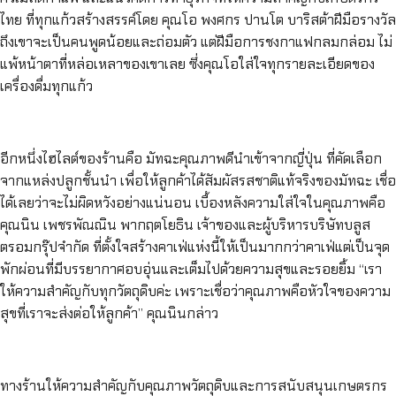
ไทย ที่ทุกแก้วสร้างสรรค์โดย คุณโอ พงศกร ปานโต บาริสต้าฝีมือรางวัล
ถึงเขาจะเป็นคนพูดน้อยและถ่อมตัว แต่ฝีมือการชงกาแฟกลมกล่อม ไม่
แพ้หน้าตาที่หล่อเหลาของเขาเลย ซึ่งคุณโอใส่ใจทุกรายละเอียดของ
เครื่องดื่มทุกแก้ว
อีกหนึ่งไฮไลต์ของร้านคือ มัทฉะคุณภาพดีนำเข้าจากญี่ปุ่น ที่คัดเลือก
จากแหล่งปลูกชั้นนำ เพื่อให้ลูกค้าได้สัมผัสรสชาติแท้จริงของมัทฉะ เชื่อ
ได้เลยว่าจะไม่ผิดหวังอย่างแน่นอน เบื้องหลังความใส่ใจในคุณภาพคือ
คุณนิน เพชรพัณณิน พากฤตโยธิน เจ้าของและผู้บริหารบริษัทบลูส
ตรอมกรุ๊ปจำกัด ที่ตั้งใจสร้างคาเฟ่แห่งนี้ให้เป็นมากกว่าคาเฟ่แต่เป็นจุด
พักผ่อนที่มีบรรยากาศอบอุ่นและเต็มไปด้วยความสุขและรอยยิ้ม “เรา
ให้ความสำคัญกับทุกวัตถุดิบค่ะ เพราะเชื่อว่าคุณภาพคือหัวใจของความ
สุขที่เราจะส่งต่อให้ลูกค้า” คุณนินกล่าว
ทางร้านให้ความสำคัญกับคุณภาพวัตถุดิบและการสนับสนุนเกษตรกร