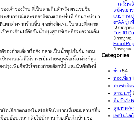
เสริมพล
อ” ของเจ้าของร้าน ที่เป็นสายกินตัวจริง ตระเวนชิม
สมัครเยาว
และการเปล
กี่ยวประสบการณ์และรสชาติของแต่ละพื้นที่ ก่อนจะนำมา
eYAA รุ่นที
 ที่แตกต่างจากร้านอื่น ๆ อย่างชัดเจน ในขณะที่หลาย
10 กรกฎาคม
อ เจ้าของร้านได้คิดค้นน้ำปรุงสูตรพิเศษที่รวมความเค็ม
Top 10 Ca
9 กรกฎาคม
Excel Pop
9 กรกฎาคม
ชาติของก๋วยเตี๋ยวเรือจึง กลายเป็นน้ำซุปเข้มข้น หอม
Categories
ป็นจานเด็ดที่ไม่ว่าจะเป็นสายหมูหรือเนื้อ ต่างก็พูด
ุงเพิ่มคือหัวใจของก๋วยเตี๋ยวที่นี่ และนั่นคือสิ่งที่
ข่าว
54
ท่องเที่ยว
ประชาสัมพ
สาระน่ารู้
สินค้า/โปร
สุขภาพ/ค
ี๋ยวเรือเลือกตกแต่งในสไตล์จีนโบราณที่ผสมผสานกลิ่น
เทคโนโลย
หมือนย้อนเวลากลับไปนั่งทานก๋วยเตี๋ยวในบ้านขอ