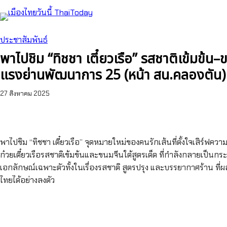
ข้าม
ไป
ยัง
ประชาสัมพันธ์
เนื้อหา
พาไปชิม “ทิชชา เตี๋ยวเรือ” รสชาติเข้มข้น–
แรงย่านพัฒนาการ 25 (หน้า สน.คลองตัน)
27 สิงหาคม 2025
พาไปชิม “ทิชชา เตี๋ยวเรือ” จุดหมายใหม่ของคนรักเส้นที่ตั้งใจเสิร์ฟคว
ก๋วยเตี๋ยวเรือรสชาติเข้มข้นและขนมจีนใต้สูตรเด็ด ที่กำลังกลายเป็
เอกลักษณ์เฉพาะตัวทั้งในเรื่องรสชาติ สูตรปรุง และบรรยากาศร้าน ท
ไทยได้อย่างลงตัว