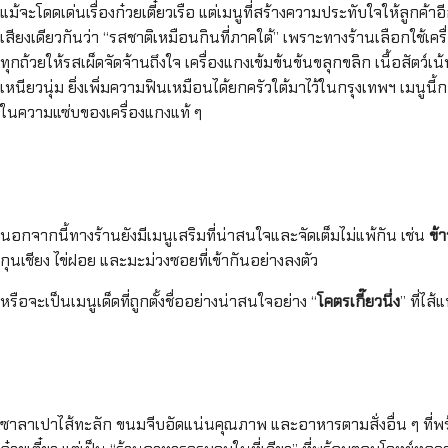
แม้จะโดดเด่นเรื่องก๋วยเตี๋ยวเรือ แต่เมนูที่สร้างความประทับใจให้ลูกค้าอี
เสียงเดียวกันว่า “รสชาติเหมือนกินที่ภาคใต้” เพราะทางร้านเลือกใช้เครื่
ทุกถ้วยให้รสเผ็ดจัดจ้านถึงใจ เครื่องแกงเข้มข้นข้นขลุกขลิก เนื้อสัตว์
เหนียวนุ่ม ยิ่งเพิ่มความฟินเหมือนได้ยกครัวใต้มาไว้ในกรุงเทพฯ เมนู
ในความแซ่บของเครื่องแกงแท้ ๆ
นอกจากนี้ทางร้านยังมีเมนูเสริมที่น่าสนใจและจัดเต็มไม่แพ้กัน เช่น
ข้
กุนเชียง ไข่ฝอย และมะม่วงซอยที่เข้ากันอย่างลงตัว
หรือจะเป็นเมนูเด็ดที่ถูกตั้งชื่ออย่างน่าสนใจอย่าง “
โคตรเกี๊ยวนึ่ง
” ที่ไส
ซาลาเปาไส้ทะลัก ขนมจีบอัดแน่นคุณภาพ และอาหารตามสั่งอื่น ๆ ที่พร้อมเ