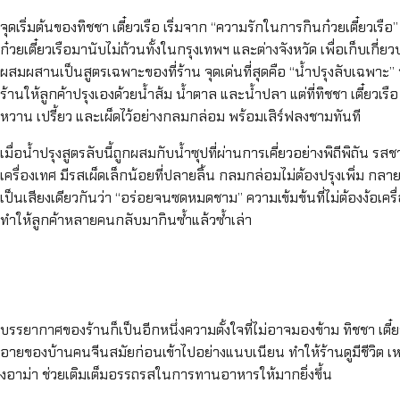
จุดเริ่มต้นของทิชชา เตี๋ยวเรือ เริ่มจาก “ความรักในการกินก๋วยเตี๋ยวเรื
ก๋วยเตี๋ยวเรือมานับไม่ถ้วนทั้งในกรุงเทพฯ และต่างจังหวัด เพื่อเก็บเ
ผสมผสานเป็นสูตรเฉพาะของที่ร้าน จุดเด่นที่สุดคือ “น้ำปรุงลับเฉพาะ”
ร้านให้ลูกค้าปรุงเองด้วยน้ำส้ม น้ำตาล และน้ำปลา แต่ที่ทิชชา เตี๋ยวเรื
หวาน เปรี้ยว และเผ็ดไว้อย่างกลมกล่อม พร้อมเสิร์ฟลงชามทันที
เมื่อน้ำปรุงสูตรลับนี้ถูกผสมกับน้ำซุปที่ผ่านการเคี่ยวอย่างพิถีพิถัน รส
เครื่องเทศ มีรสเผ็ดเล็กน้อยที่ปลายลิ้น กลมกล่อมไม่ต้องปรุงเพิ่ม กลายเ
เป็นเสียงเดียวกันว่า “อร่อยจนซดหมดชาม” ความเข้มข้นที่ไม่ต้องง้อเครื่องปร
ทำให้ลูกค้าหลายคนกลับมากินซ้ำแล้วซ้ำเล่า
บรรยากาศของร้านก็เป็นอีกหนึ่งความตั้งใจที่ไม่อาจมองข้าม ทิชชา เต
อายของบ้านคนจีนสมัยก่อนเข้าไปอย่างแนบเนียน ทำให้ร้านดูมีชีวิต เ
งอาม่า ช่วยเติมเต็มอรรถรสในการทานอาหารให้มากยิ่งขึ้น