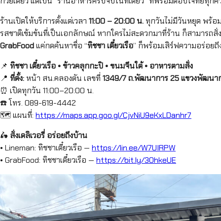
ก๋วยเตี๋ยว แต่เป็น “ร้านอาหารครบจบในที่เดียว” ที่พร้อมตอบโจทย์ทุกค
ร้านเปิดให้บริการตั้งแต่เวลา
11:00 – 20:00 น.
ทุกวันไม่มีวันหยุด พร้
รสชาติเข้มข้นที่เป็นเอกลักษณ์ หากใครไม่สะดวกมาที่ร้าน ก็สามารถสั่งผ
GrabFood
แค่กดค้นหาชื่อ “
ทิชชา เตี๋ยวเรือ
” ก็พร้อมเสิร์ฟความอร่อยถึ
📌
ทิชชา เตี๋ยวเรือ • ข้าวคลุกกะปิ • ขนมจีนใต้ • อาหารตามสั่ง
📍
ที่ตั้ง:
หน้า สน.คลองตัน เลขที่
1349/7 ถ.พัฒนาการ 25 แขวงพัฒนา
⏰ เปิดทุกวัน 11:00–20:00 น.
☎️ โทร. 089-619-4442
🗺️ แผนที่:
https://maps.app.goo.gl/CjvNiU9eKxLDanhr7
🛵
สั่งเดลิเวอรี่ อร่อยถึงบ้าน
• Lineman: ทิชชาเตี๋ยวเรือ —
https://lin.ee/W7UIRPW
• GrabFood: ทิชชาเตี๋ยวเรือ —
https://bit.ly/3OhkeUE