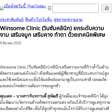
ข้าม
ค้นหา
ไป
ยัง
ประชาสัมพันธ์
, 
สินค้า/โปรโมชั่น
, 
สุขภาพ/ความงาม
เนื้อหา
Winsome Clinic (วินซัมคลินิก) ยกระดับความ
งาม เสริมจมูก เสริมคาง ทำตา ด้วยเทคนิคพิเศษ
11 มีนาคม 2025
Winsome Clinic (วินซัมคลินิก) คลินิกเสริมความงามที่ก้าวล้ำในด้าน
ศัลยกรรมตกแต่งใบหน้า ด้วยทีมแพทย์ผู้เชี่ยวชาญที่มีประสบการณ์สูง
และใช้เทคนิคเฉพาะเพื่อให้ผลลัพธ์ออกมาดูเป็นธรรมชาติ ปลอดภัย
และตอบโจทย์ความต้องการของลูกค้า
คุณเดล – นางสาวจันทกานติ์ สุพัฒธี
ผู้ก่อตั้งและเจ้าของคลินิก ได้มุ่ง
มั่นพัฒนานวัตกรรมด้านศัลยกรรมตกแต่ง พร้อมให้บริการดูแลทุกราย
ละเอียดอย่างใกล้ชิด เพื่อให้ลูกค้าทุกคนมั่นใจว่าได้รับการดูแลอย่างดี