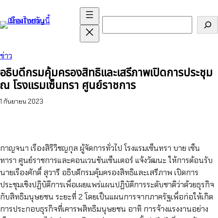
ข้าม
ไป
ค้นหา
ยัง
เนื้อหา
ข่าว
อธิบดีกรมคุ้มครองสิทธิและเสรีภาพเปิดการประชุม
ณ โรงแรมเซ็นทรา ศูนย์ราชการ
1 กันยายน 2023
กาญจนา เรืองสิริวิชญกุล ผู้จัดการทั่วไป โรงแรมเซ็นทรา บาย เซ็น
ทารา ศูนย์ราชการและคอนเวนชันเซ็นเตอร์ แจ้งวัฒนะ ให้การต้อนรับ
นายเรืองศักดิ์ สุวารี อธิบดีกรมคุ้มครองสิทธิและเสรีภาพ เปิดการ
ประชุมเชิงปฏิบัติการเพื่อเผยแพร่แผนปฏิบัติการระดับชาติว่าด้วยธุรกิจ
กับสิทธิมนุษยชน ระยะที่ 2 โดยเป็นแผนการจากภาครัฐเพื่อก่อให้เกิด
การประกอบธุรกิจที่เคารพสิทธิมนุษยชน อาทิ การจ้างแรงงานอย่าง